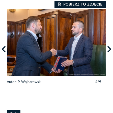
IE
POBIERZ TO ZDJĘCIE
9
Autor: P. Wojnarowski
4/9
Auto