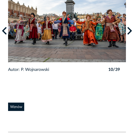
9
Autor: P. Wojnarowski
10/39
Auto
Wznów