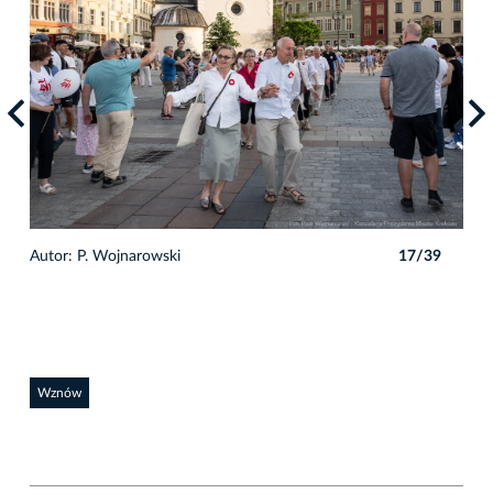
9
Autor: P. Wojnarowski
17/39
Auto
Wznów