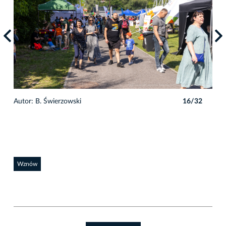
2
Autor: B. Świerzowski
16/32
Auto
Wznów