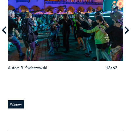
2
Autor: B. Świerzowski
13/62
Auto
Wznów