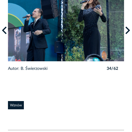
2
Autor: B. Świerzowski
34/62
Auto
Wznów