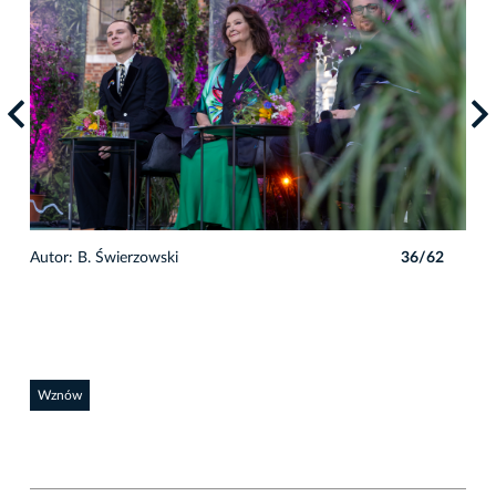
2
Autor: B. Świerzowski
36/62
Auto
Wznów