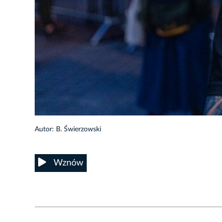
56/62
Autor: B. Świerzowski
Wznów