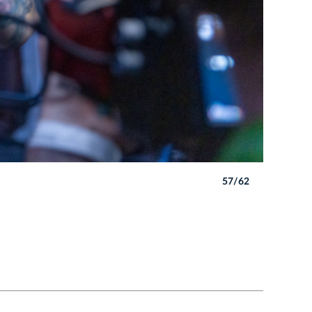
57/62
Autor: B. 