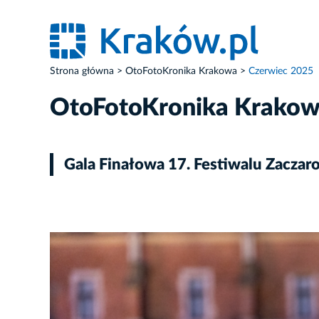
Strona główna
OtoFotoKronika Krakowa
Czerwiec 2025
OtoFotoKronika Krako
Gala Finałowa 17. Festiwalu Zaczar
ZDJĘCIE