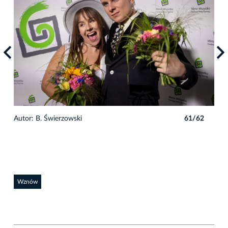
2
Autor: B. Świerzowski
61/62
Auto
Wznów