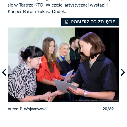
się w Teatrze KTO. W części artystycznej wystąpili
Kacper Bator i Łukasz Dudek.
IE
POBIERZ TO ZDJĘCIE
9
Autor: P. Wojnarowski
20/69
Auto