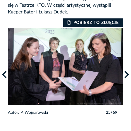
się w Teatrze KTO. W części artystycznej wystąpili
Kacper Bator i Łukasz Dudek.
IE
POBIERZ TO ZDJĘCIE
9
Autor: P. Wojnarowski
25/69
Auto