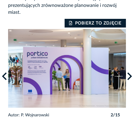
prezentujących zrównoważone planowanie i rozwój
miast.
IE
POBIERZ TO ZDJĘCIE
5
Autor: P. Wojnarowski
2/15
Auto