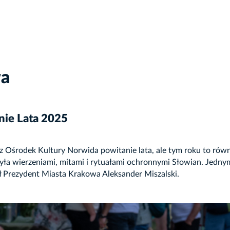
wa
ie Lata 2025
Ośrodek Kultury Norwida powitanie lata, ale tym roku to rów
ła wierzeniami, mitami i rytuałami ochronnymi Słowian. Jedny
ł Prezydent Miasta Krakowa Aleksander Miszalski.