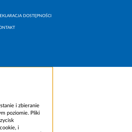
EKLARACJA DOSTĘPNOŚCI
ONTAKT
anie i zbieranie
 poziomie. Pliki
zycisk
ookie, i