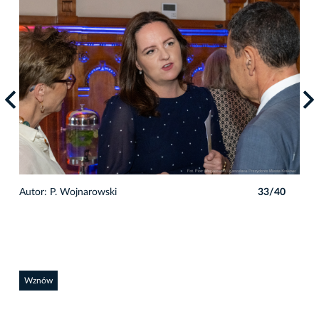
0
Autor: P. Wojnarowski
33/40
Auto
Wznów