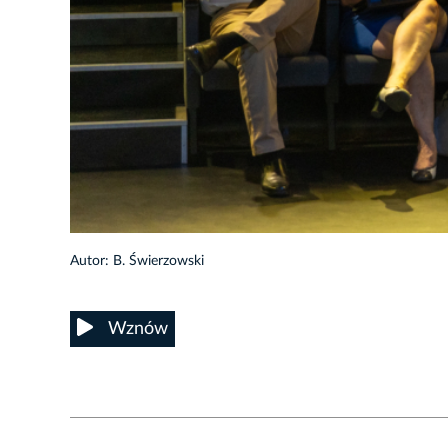
9/29
Autor: B. Świerzowski
Wznów