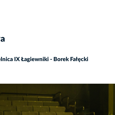
wa
nica IX Łagiewniki - Borek Fałęcki