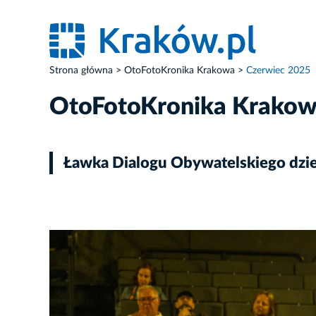
Strona główna
OtoFotoKronika Krakowa
Czerwiec 2025
OtoFotoKronika Krako
Ławka Dialogu Obywatelskiego dziel
ZDJĘCIE