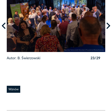
9
Autor: B. Świerzowski
23/29
Auto
Wznów