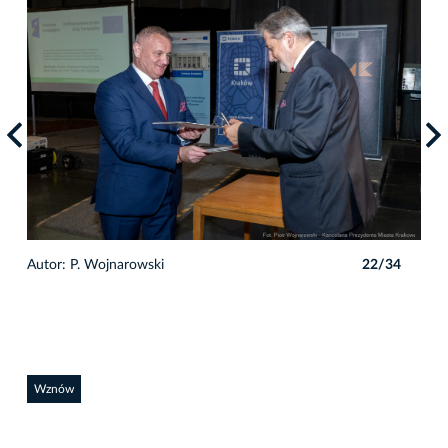
4
Autor: P. Wojnarowski
22/34
Auto
Wznów