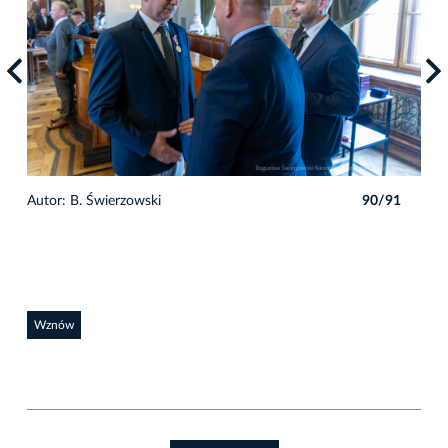
1
Autor: B. Świerzowski
90/91
Auto
Wznów