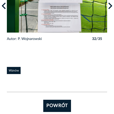
5
Autor: P. Wojnarowski
32/35
Auto
Wznów
POWRÓT