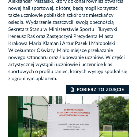
Aleksander Miszalski, który dokonał również otwarcia
nowej hali sportowej, z której będą mogli korzystać
także uczniowie pobliskich szkół oraz mieszkańcy
osiedla. Wydarzenie zaszczycili swoją obecnością
Sekretarz Stanu w Ministerstwie Sportu i Turystyki
Ireneusz Raś oraz Zastępczyni Prezydenta Miasta
Krakowa Maria Klaman i Artur Pasek I Małopolski
Wicekurator Oświaty. Miało miejsce przekazanie
nowego sztandaru oraz ślubowanie uczniów. W części
artystycznej wystąpili uczniowie i uczennice klas
sportowych o profilu taniec, których występ spotkał się
z ogromnym aplauzem.
IE
POBIERZ TO ZDJĘCIE