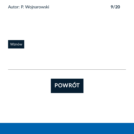
0
Autor: P. Wojnarowski
9/20
Auto
Wznów
POWRÓT