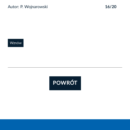
0
Autor: P. Wojnarowski
16/20
Auto
Wznów
POWRÓT