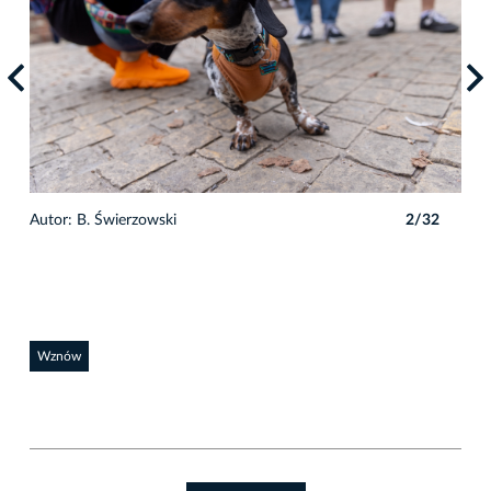
2
Autor: B. Świerzowski
2/32
Auto
Wznów