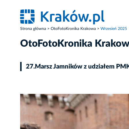
Strona główna
OtoFotoKronika Krakowa
Wrzesień 2025
OtoFotoKronika Krako
27.Marsz Jamników z udziałem PMK
ZDJĘCIE