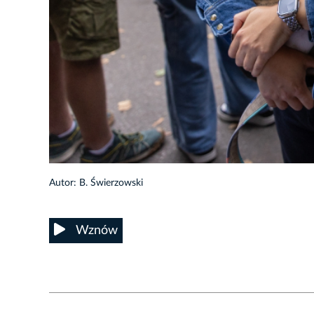
7/32
Autor: B. Świerzowski
Wznów