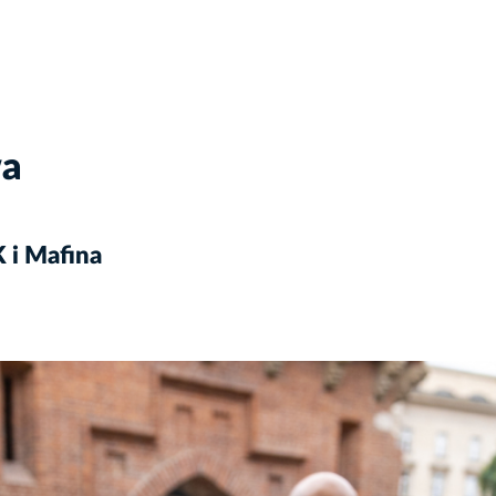
wa
 i Mafina