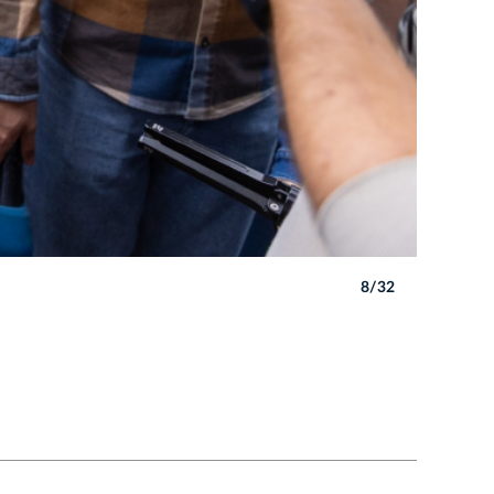
8/32
Autor: B. 