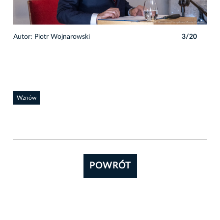
0
Autor: Piotr Wojnarowski
3/20
Auto
Wznów
POWRÓT