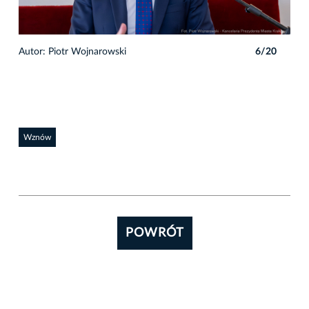
0
Autor: Piotr Wojnarowski
6/20
Auto
Wznów
POWRÓT