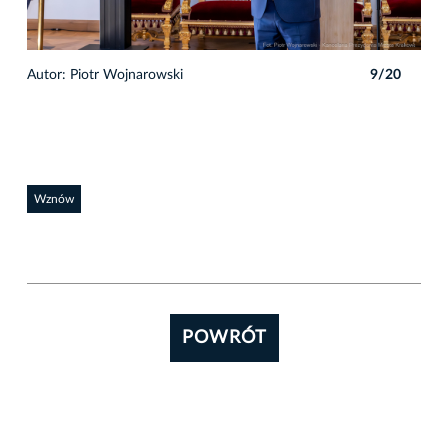
0
Autor: Piotr Wojnarowski
9/20
Auto
Wznów
POWRÓT