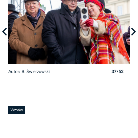
2
Autor: B. Świerzowski
37/52
Auto
Wznów