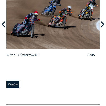
5
Autor: B. Świerzowski
8/45
Auto
Wznów