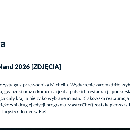
wa
land 2026 [ZDJĘCIA]
sta gala przewodnika Michelin. Wydarzenie zgromadziło wybit
 gwiazdki oraz rekomendacje dla polskich restauracji, podkreśla
ąca cały kraj, a nie tylko wybrane miasta. Krakowska restauracja
żczyni drugiej edycji programu MasterChef) została pierwszą Po
 Turystyki Ireneusz Raś.