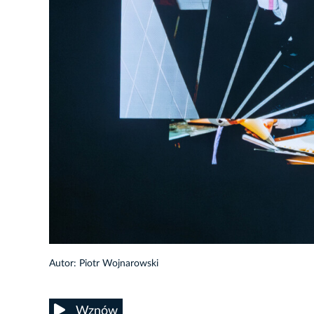
19/93
Autor: Piotr Wojnarowski
Wznów