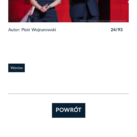
3
Autor: Piotr Wojnarowski
24/93
Auto
Wznów
POWRÓT