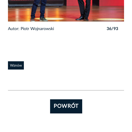
3
Autor: Piotr Wojnarowski
36/93
Auto
Wznów
POWRÓT