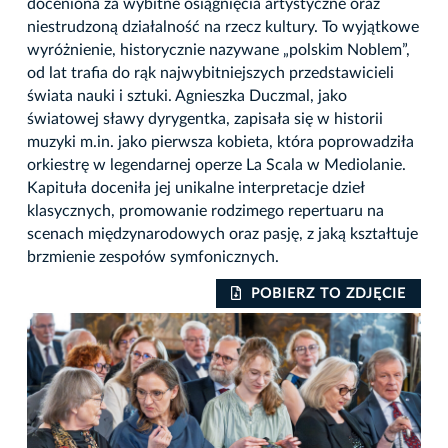
doceniona za wybitne osiągnięcia artystyczne oraz
niestrudzoną działalność na rzecz kultury. To wyjątkowe
wyróżnienie, historycznie nazywane „polskim Noblem”,
od lat trafia do rąk najwybitniejszych przedstawicieli
świata nauki i sztuki. Agnieszka Duczmal, jako
światowej sławy dyrygentka, zapisała się w historii
muzyki m.in. jako pierwsza kobieta, która poprowadziła
orkiestrę w legendarnej operze La Scala w Mediolanie.
Kapituła doceniła jej unikalne interpretacje dzieł
klasycznych, promowanie rodzimego repertuaru na
scenach międzynarodowych oraz pasję, z jaką kształtuje
brzmienie zespołów symfonicznych.
POBIERZ TO ZDJĘCIE