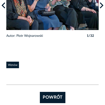
Autor: Piotr Wojnarowski
1/32
Auto
Wznów
POWRÓT