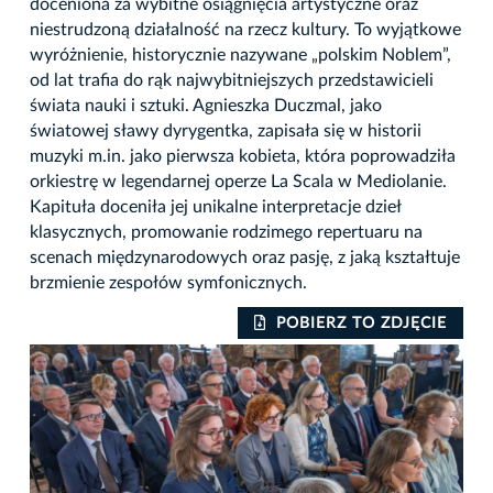
doceniona za wybitne osiągnięcia artystyczne oraz
niestrudzoną działalność na rzecz kultury. To wyjątkowe
wyróżnienie, historycznie nazywane „polskim Noblem”,
od lat trafia do rąk najwybitniejszych przedstawicieli
świata nauki i sztuki. Agnieszka Duczmal, jako
światowej sławy dyrygentka, zapisała się w historii
muzyki m.in. jako pierwsza kobieta, która poprowadziła
orkiestrę w legendarnej operze La Scala w Mediolanie.
Kapituła doceniła jej unikalne interpretacje dzieł
klasycznych, promowanie rodzimego repertuaru na
scenach międzynarodowych oraz pasję, z jaką kształtuje
brzmienie zespołów symfonicznych.
IE
POBIERZ TO ZDJĘCIE