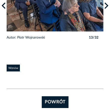
2
Autor: Piotr Wojnarowski
13/32
Auto
Wznów
POWRÓT