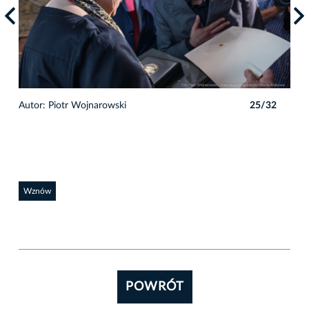
2
Autor: Piotr Wojnarowski
25/32
Auto
Wznów
POWRÓT