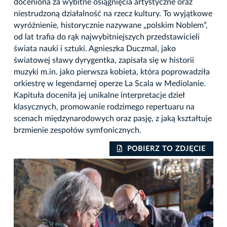
doceniona za wybitne osiągnięcia artystyczne oraz
niestrudzoną działalność na rzecz kultury. To wyjątkowe
wyróżnienie, historycznie nazywane „polskim Noblem”,
od lat trafia do rąk najwybitniejszych przedstawicieli
świata nauki i sztuki. Agnieszka Duczmal, jako
światowej sławy dyrygentka, zapisała się w historii
muzyki m.in. jako pierwsza kobieta, która poprowadziła
orkiestrę w legendarnej operze La Scala w Mediolanie.
Kapituła doceniła jej unikalne interpretacje dzieł
klasycznych, promowanie rodzimego repertuaru na
scenach międzynarodowych oraz pasję, z jaką kształtuje
brzmienie zespołów symfonicznych.
IE
POBIERZ TO ZDJĘCIE