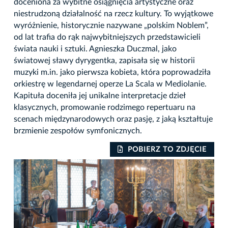
doceniona za wybitne osiągnięcia artystyczne oraz
niestrudzoną działalność na rzecz kultury. To wyjątkowe
wyróżnienie, historycznie nazywane „polskim Noblem”,
od lat trafia do rąk najwybitniejszych przedstawicieli
świata nauki i sztuki. Agnieszka Duczmal, jako
światowej sławy dyrygentka, zapisała się w historii
muzyki m.in. jako pierwsza kobieta, która poprowadziła
orkiestrę w legendarnej operze La Scala w Mediolanie.
Kapituła doceniła jej unikalne interpretacje dzieł
klasycznych, promowanie rodzimego repertuaru na
scenach międzynarodowych oraz pasję, z jaką kształtuje
brzmienie zespołów symfonicznych.
IE
POBIERZ TO ZDJĘCIE