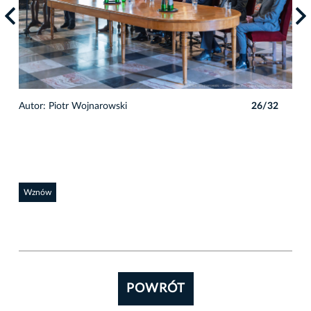
2
Autor: Piotr Wojnarowski
26/32
Auto
Wznów
POWRÓT