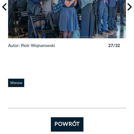
2
Autor: Piotr Wojnarowski
27/32
Auto
Wznów
POWRÓT