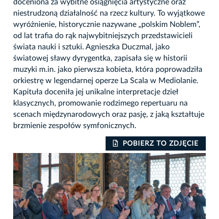
doceniona za wybitne osiągnięcia artystyczne oraz
niestrudzoną działalność na rzecz kultury. To wyjątkowe
wyróżnienie, historycznie nazywane „polskim Noblem”,
od lat trafia do rąk najwybitniejszych przedstawicieli
świata nauki i sztuki. Agnieszka Duczmal, jako
światowej sławy dyrygentka, zapisała się w historii
muzyki m.in. jako pierwsza kobieta, która poprowadziła
orkiestrę w legendarnej operze La Scala w Mediolanie.
Kapituła doceniła jej unikalne interpretacje dzieł
klasycznych, promowanie rodzimego repertuaru na
scenach międzynarodowych oraz pasję, z jaką kształtuje
brzmienie zespołów symfonicznych.
IE
POBIERZ TO ZDJĘCIE