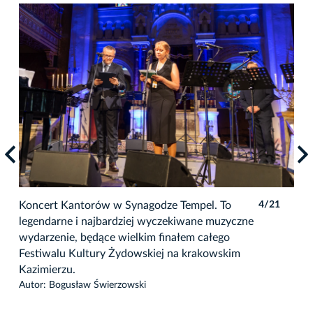
1
Koncert Kantorów w Synagodze Tempel. To
4/21
Kon
legendarne i najbardziej wyczekiwane muzyczne
leg
wydarzenie, będące wielkim finałem całego
wyd
Festiwalu Kultury Żydowskiej na krakowskim
Fes
Kazimierzu.
Kaz
Autor: Bogusław Świerzowski
Auto