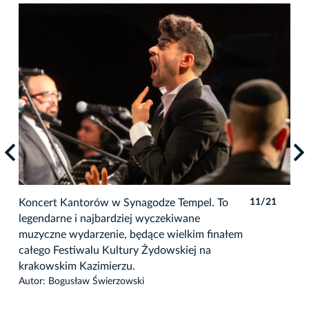
1
Koncert Kantorów w Synagodze Tempel. To
11/21
Kon
legendarne i najbardziej wyczekiwane
leg
muzyczne wydarzenie, będące wielkim finałem
muz
całego Festiwalu Kultury Żydowskiej na
cał
krakowskim Kazimierzu.
kra
Autor: Bogusław Świerzowski
Auto