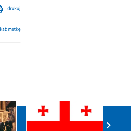
drukuj
każ metkę