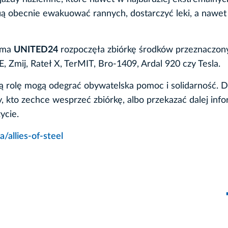
ą obecnie ewakuować rannych, dostarczyć leki, a nawet
orma
UNITED24
rozpoczęła zbiórkę środków przeznaczon
, Zmij, Rateł X, TerMIT, Bro-1409, Ardal 920 czy Tesla.
ą rolę mogą odegrać obywatelska pomoc i solidarność. 
, kto zechce wesprzeć zbiórkę, albo przekazać dalej inf
ycie.
a/allies-of-steel