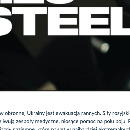
 obronnej Ukrainy jest ewakuacja rannych. Siły rosyjski
eliwują zespoły medyczne, niosące pomoc na polu boju.
jazdy naziemne, które nawet w najbardziej ekstremalnyc