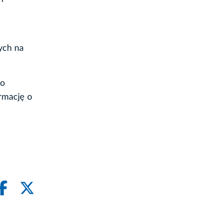
ych na
Do
ormację o