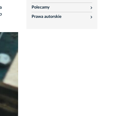
rozwiń
a
Polecamy
rozwiń
p
Prawa autorskie
rozwiń