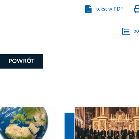
tekst w PDF
po
POWRÓT