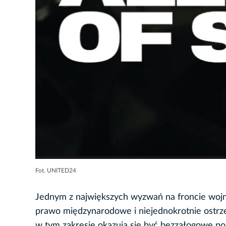
Fot. UNITED24
Jednym z największych wyzwań na froncie wojny
prawo międzynarodowe i niejednokrotnie ostrz
w tym zakresie okazują się być bezzałogowe po