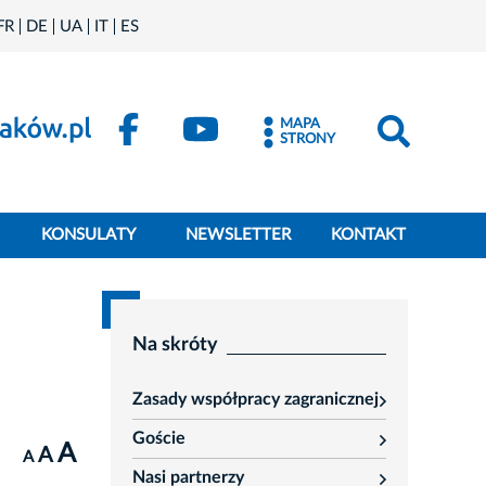
FR
DE
UA
IT
ES
MAPA
STRONY
KONSULATY
NEWSLETTER
KONTAKT
Na skróty
Zasady współpracy zagranicznej
rozwiń
Goście
A
rozwiń
A
A
Nasi partnerzy