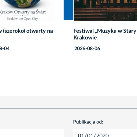
al „Muzyka w Starym
Kraków solidarny z Gruzją
wie
rocznica rosyjskiej agresji
8-06
2026-08-03
Publikacja od: