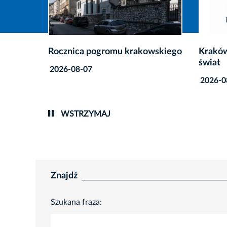
wskiego
Kraków (szeroko) otwarty na
Festiw
świat
Krako
2026-08-04
2026-0
WSTRZYMAJ
Znajdź
Szukana fraza: