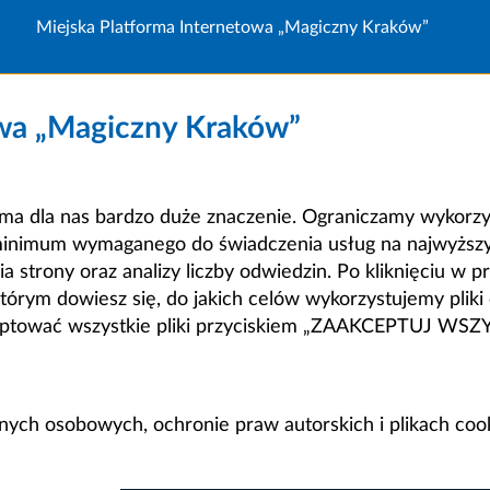
Miejska Platforma Internetowa „Magiczny Kraków”
owa „Magiczny Kraków”
a dla nas bardzo duże znaczenie. Ograniczamy wykorzyst
minimum wymaganego do świadczenia usług na najwyższym
strony oraz analizy liczby odwiedzin. Po kliknięciu w pr
m dowiesz się, do jakich celów wykorzystujemy pliki c
ceptować wszystkie pliki przyciskiem „ZAAKCEPTUJ WS
anych osobowych, ochronie praw autorskich i plikach coo