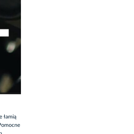
e łamią
 Pomocne
h