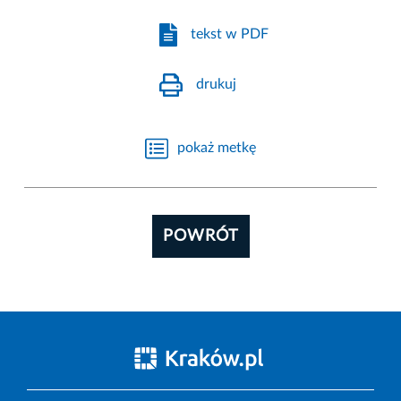
tekst w PDF
drukuj
pokaż metkę
POWRÓT