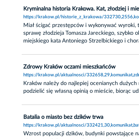
Kryminalna historia Krakowa. Kat, złodziej i mie
https://krakow.pl/historie_z_krakowa/332730,2556,kom
Miał ścigać przestępców i wykonywać wyroki, t
sprawę złodzieja Tomasza Jareckiego, szybko oka
miejskiego kata Antoniego Strzelbickiego i cho
Zdrowy Kraków oczami mieszkańców
https://krakow.pl/aktualnosci/332658,29,komunikat,
Kraków należy do najlepiej ocenianych dużych
podzielić się własną opinią o mieście, biorąc u
Batalia o miasto bez dzików trwa
https://krakow.pl/aktualnosci/332421,30,komunikat,ba
Wzrost populacji dzików, budynki powstające n