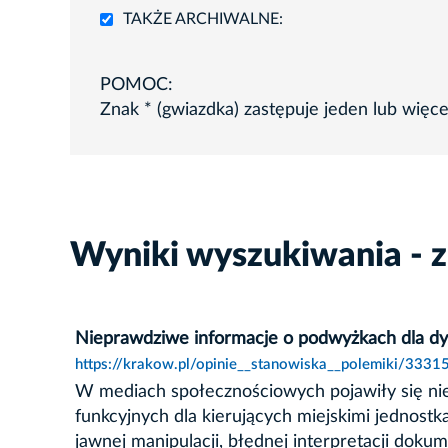
TAKŻE ARCHIWALNE:
POMOC:
Znak * (gwiazdka) zastępuje jeden lub więc
Wyniki wyszukiwania - 
Nieprawdziwe informacje o podwyżkach dla dyr
https://krakow.pl/opinie__stanowiska__polemiki/3331
W mediach społecznościowych pojawiły się n
funkcyjnych dla kierujących miejskimi jednost
jawnej manipulacji, błędnej interpretacji dok