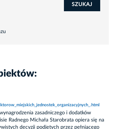
SZUKAJ
azu
biektów:
ktorow_miejskich_jednostek_organizacyjnych_.html
wynagrodzenia zasadniczego i dodatków
isie Radnego Michała Starobrata opiera się na
ywistych decyzji podjętych przez pełniącego