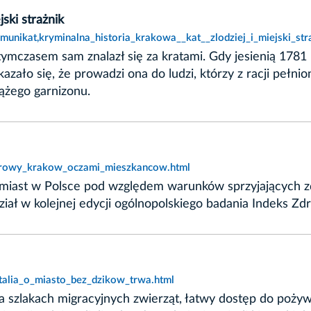
jski strażnik
unikat,kryminalna_historia_krakowa__kat__zlodziej_i_miejski_str
ymczasem sam znalazł się za kratami. Gdy jesienią 1781
zało się, że prowadzi ona do ludzi, którzy z racji pełnio
rążego garnizonu.
zdrowy_krakow_oczami_mieszkancow.html
 miast w Polsce pod względem warunków sprzyjających zd
dział w kolejnej edycji ogólnopolskiego badania Indeks Z
talia_o_miasto_bez_dzikow_trwa.html
a szlakach migracyjnych zwierząt, łatwy dostęp do poży