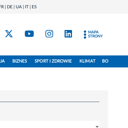
FR
DE
UA
IT
ES
acebook
Kraków - X
Kraków - YouTube
Kraków - Instagram
Kraków - Linke
MAPA
STRONY
JA
BIZNES
SPORT I ZDROWIE
KLIMAT
BO