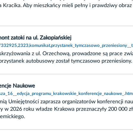
Kracika. Aby mieszkańcy mieli pełny i prawdziwy obraz s
nt zatoki na ul. Zakopiańskiej
cki/332925,2323,komunikat,przystanek_tymczasowo_przeniesiony__
ie skrzyżowania z ul. Orzechową, prowadzone są prace z
 przystanek autobusowy został tymczasowo przeniesiony.
rencje Naukowe
rusza_16__edycja_programu_krakowskie_konferencje_naukowe_.htm
ą Umiejętności zaprasza organizatorów konferencji nau
wy w 2026 roku władze Krakowa przeznaczyły 200 000 zł 
emickiego.