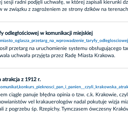
sesji radni podjęli uchwałę, w której zapisali kierunki 
w w związku z zagrożeniem ze strony dzików na terena
y odległościowej w komunikacji miejskiej
,miasto_oglasza_przetarg_na_wprowadzenie_taryfy_odleglosciowej
osił przetarg na uruchomienie systemu obsługującego ta
wala uchwała przyjęta przez Radę Miasta Krakowa.
 atrakcja z 1912 r.
munikat,konkurs_pieknosci_pan_i_panien__czyli_krakowska_atrak
 ciągle panuje błędna opinia o tzw. c.k. Krakowie, czy
kowianistów vel krakauerologów nadal pokutuje wizja mi
ali z pogrzebu śp. Rzepichy. Tymczasem ówczesny Kraków