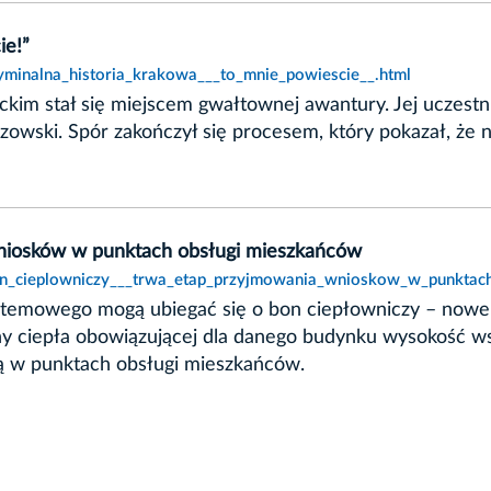
ie!”
ryminalna_historia_krakowa___to_mnie_powiescie__.html
kim stał się miejscem gwałtownej awantury. Jej uczestni
rczowski. Spór zakończył się procesem, który pokazał, że
wniosków w punktach obsługi mieszkańców
bon_cieplowniczy___trwa_etap_przyjmowania_wnioskow_w_punktac
systemowego mogą ubiegać się o bon ciepłowniczy – now
eny ciepła obowiązującej dla danego budynku wysokość 
ą w punktach obsługi mieszkańców.