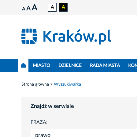
A
A
A
A
A
MIASTO
DZIELNICE
RADA MIASTA
KO
Strona główna
Wyszukiwarka
Znajdź w serwisie
FRAZA: