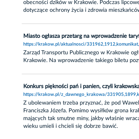
obecności dzików w Krakowie. Podczas lipcowej 
dotyczące ochrony życia i zdrowia mieszkańcó
Miasto ogłasza przetarg na wprowadzenie taryf
https://krakow.pl/aktualnosci/331962,1912,komunikat
Zarząd Transportu Publicznego w Krakowie ogł
Krakowie. Na wprowadzenie takiego biletu poz
Konkurs piękności pań i panien, czyli krakowska
https://krakow.pl/z_dawnego_krakowa/331905,1899,ko
Z ubolewaniem trzeba przyznać, że pod Wawelem
Franciszka Józefa. Pomimo wysiłków grona kra
mających tak smutne miny, jakby właśnie wrac
wieku umieli i chcieli się dobrze bawić.