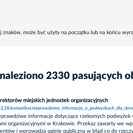
ej znaków, może być użyty na początku lub na końcu wyr
znaleziono 2330 pasujących o
ektorów miejskich jednostek organizacyjnych
52,28,komunikat,nieprawdziwe_informacje_o_podwyzkach_dla_dyre
ieprawdziwe informacje dotyczące rzekomych podwyżek 
kami organizacyjnymi w Krakowie. Przekaz zawarty we wp
umentów i wprowadza opinię publiczną w błąd co do rzecz