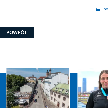
po
POWRÓT