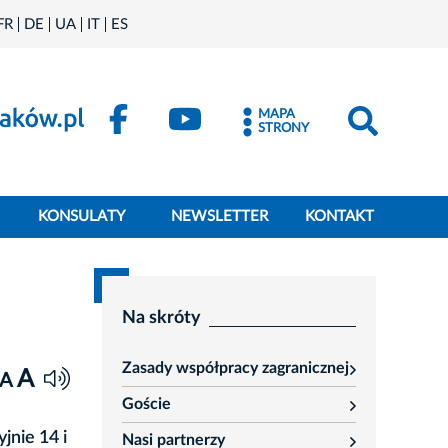
FR
DE
UA
IT
ES
MAPA
STRONY
KONSULATY
NEWSLETTER
KONTAKT
Na skróty
Zasady współpracy zagranicznej
A
rozwiń
A
Goście
rozwiń
jnie 14 i
Nasi partnerzy