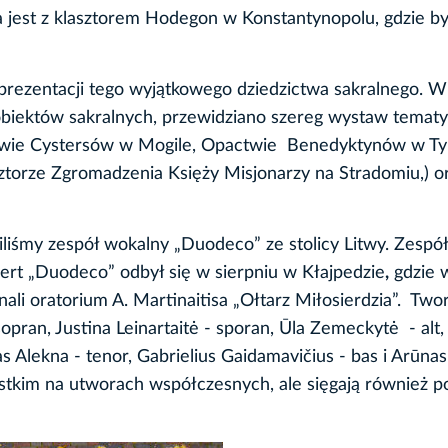
a jest z klasztorem Hodegon w Konstantynopolu, gdzie by
prezentacji tego wyjątkowego dziedzictwa sakralnego. W
obiektów sakralnych, przewidziano szereg wystaw temat
actwie Cystersów w Mogile, Opactwie Benedyktynów w Ty
sztorze Zgromadzenia Księży Misjonarzy na Stradomiu,) o
iliśmy zespół wokalny „Duodeco” ze stolicy Litwy. Zespó
ert „Duodeco” odbył się w sierpniu w Kłajpedzie
,
gdzie 
li oratorium A. Martinaitisa „Ołtarz Miłosierdzia”. Two
ran, Justina Leinartaitė - sporan, Ūla Zemeckytė - alt, 
as Alekna - tenor, Gabrielius Gaidamavičius - bas i Arūnas
ystkim na utworach współczesnych, ale sięgają również p