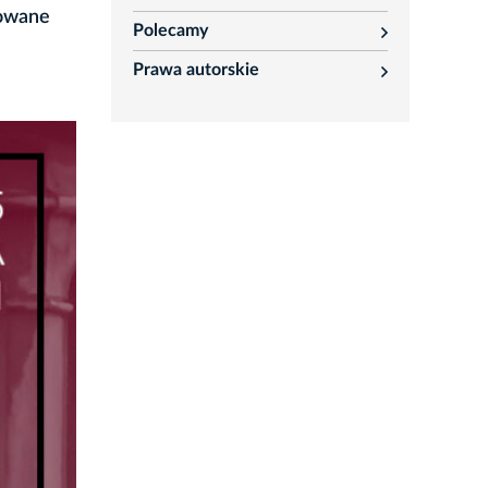
rozwiń
zowane
Polecamy
rozwiń
Prawa autorskie
rozwiń