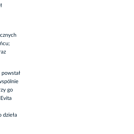
ł
ycznych
ńcu;
raz
ł powstał
wspólnie
rzy go
Evita
o dzieła