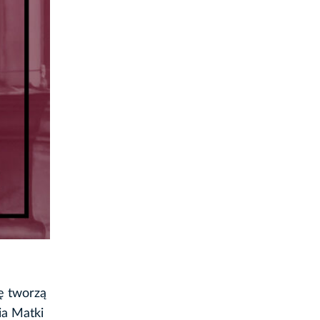
ę tworzą
ia Matki