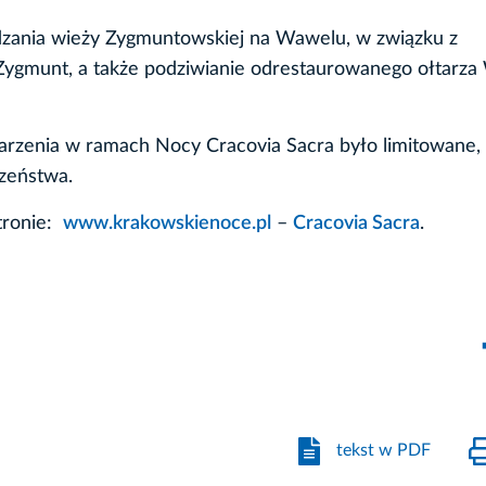
dzania wieży Zygmuntowskiej na Wawelu, w związku z
gmunt, a także podziwianie odrestaurowanego ołtarza
arzenia w ramach Nocy Cracovia Sacra było limitowane, 
zeństwa.
tronie:
www.krakowskienoce.pl
–
Cracovia Sacra
.
tekst w PDF