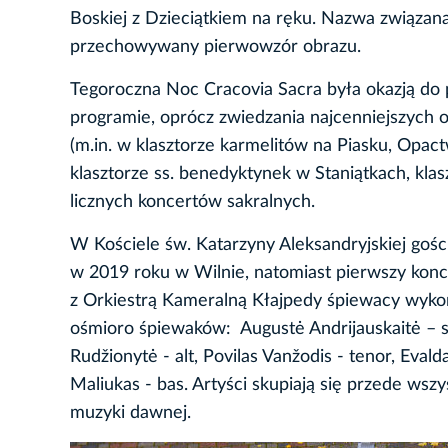
Boskiej z Dzieciątkiem na ręku. Nazwa związan
przechowywany pierwowzór obrazu.
Tegoroczna Noc Cracovia Sacra była okazją do 
programie, oprócz zwiedzania najcenniejszych 
(m.in. w klasztorze karmelitów na Piasku, Op
klasztorze ss. benedyktynek w Staniątkach, kla
licznych koncertów sakralnych.
W Kościele św. Katarzyny Aleksandryjskiej gośc
w 2019 roku w Wilnie, natomiast pierwszy konc
z Orkiestrą Kameralną Kłajpedy śpiewacy wykona
ośmioro śpiewaków: Augustė Andrijauskaitė – sop
Rudžionytė - alt, Povilas Vanžodis - tenor, Evald
Maliukas - bas. Artyści skupiają się przede wsz
muzyki dawnej.