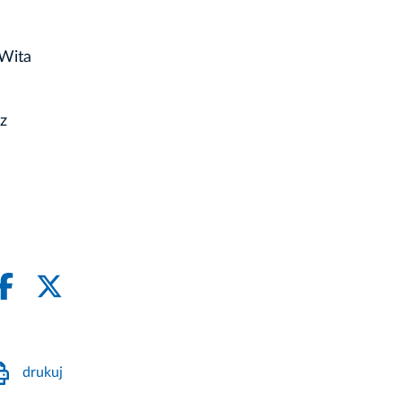
 Wita
z
drukuj