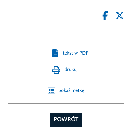
tekst w PDF
drukuj
pokaż metkę
POWRÓT