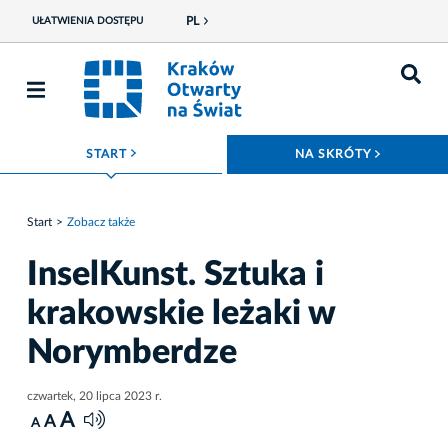
PL
UŁATWIENIA DOSTĘPU
ROZWIŃ MENU
ROZWIŃ
START
NA SKRÓTY
Start
Zobacz także
InselKunst. Sztuka i
krakowskie leżaki w
Norymberdze
czwartek, 20 lipca 2023 r.
A
A
A