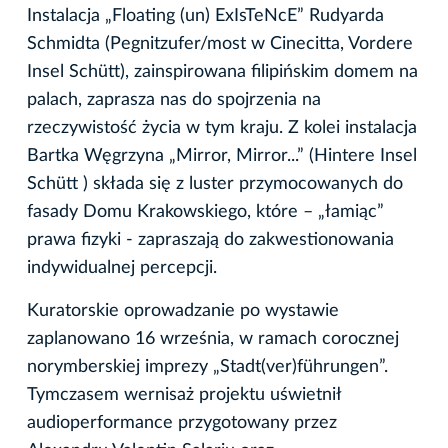
Instalacja „Floating (un) ExIsTeNcE” Rudyarda
Schmidta (Pegnitzufer/most w Cinecitta, Vordere
Insel Schütt), zainspirowana filipińskim domem na
palach, zaprasza nas do spojrzenia na
rzeczywistość życia w tym kraju. Z kolei instalacja
Bartka Węgrzyna „Mirror, Mirror...” (Hintere Insel
Schütt ) składa się z luster przymocowanych do
fasady Domu Krakowskiego, które – „łamiąc”
prawa fizyki - zapraszają do zakwestionowania
indywidualnej percepcji.
Kuratorskie oprowadzanie po wystawie
zaplanowano 16 września, w ramach corocznej
norymberskiej imprezy „Stadt(ver)führungen”.
Tymczasem wernisaż projektu uświetnił
audioperformance przygotowany przez