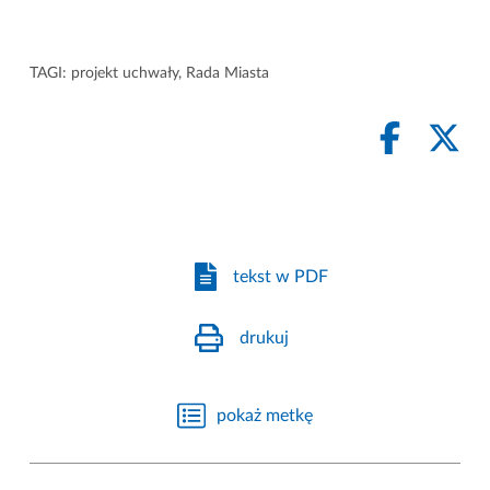
TAGI:
projekt uchwały
,
Rada Miasta
tekst w PDF
drukuj
pokaż metkę