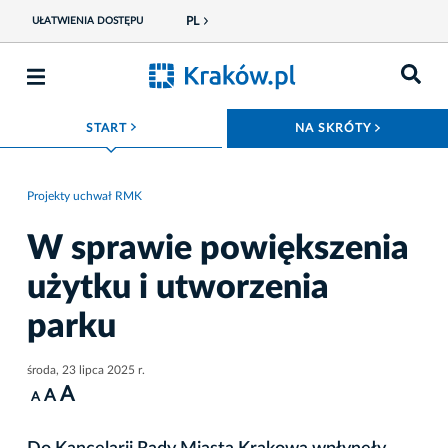
PL
UŁATWIENIA DOSTĘPU
ROZWIŃ MENU
ROZWIŃ
START
NA SKRÓTY
Projekty uchwał RMK
W sprawie powiększenia
użytku i utworzenia
parku
środa, 23 lipca 2025 r.
A
A
A