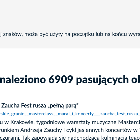
ej znaków, może być użyty na początku lub na końcu wyr
znaleziono 6909 pasujących o
 Zaucha Fest rusza „pełną parą”
skie_granie__masterclass__mural_i_koncerty___zaucha_fest_rusza_
u w Krakowie, tygodniowe warsztaty muzyczne Mastercla
erunkiem Andrzeja Zauchy i cykl jesiennych koncertów w 
czurami. Tak zapowiada się nadchodząca kulminacja teg