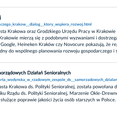
j
laczego_krakow__dialog__ktory_wspiera_rozwoj.html
asta Krakowa oraz Grodzkiego Urzędu Pracy w Krakowie po
 Krakowie mierzą się z podobnymi wyzwaniami i dostrzega
BB, Google, Heineken Kraków czy Novocure pokazują, że 
zbędny do wspólnego planowania rozwoju gospodarczego i
orządowych Działań Senioralnych
marta_wodynska_w_rzadowym_zespole_ds__samorzadowych_dzialan_
ta Krakowa ds. Polityki Senioralnej, została powołana
ku Rządu ds. Polityki Senioralnej, Marzenie Okle-Drewn
łużące poprawie jakości życia osób starszych w Polsce.