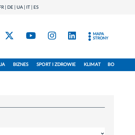
FR
DE
UA
IT
ES
acebook
Kraków - X
Kraków - YouTube
Kraków - Instagram
Kraków - Linke
MAPA
STRONY
JA
BIZNES
SPORT I ZDROWIE
KLIMAT
BO