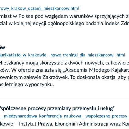
zdrowy_krakow_oczami_mieszkancow.html
 miast w Polsce pod względem warunków sprzyjających zd
dział w kolejnej edycji ogólnopolskiego badania Indeks Z
ców
unikat,lato_w_krakowie__nowe_treningi_dla_mieszkancow_.html
 Mieszkańcy mogą skorzystać z dwóch nowych, całkowic
ków. W ofercie znalazła się „Akademia Młodego Kajakarza
lowniczym zalewie Zakrzówek. To doskonała okazja, aby
as letniego wypoczynku.
półczesne procesy przemiany przemysłu i usług”
42__miedzynarodowa_konferencja_naukowa__wspolczesne_procesy_
owie – Instytut Prawa, Ekonomii i Administracji wraz Ko