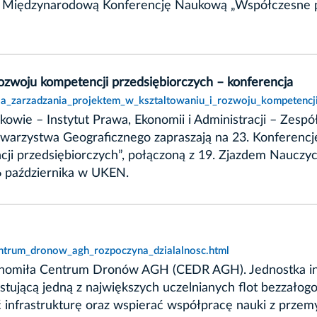
. Międzynarodową Konferencję Naukową „Współczesne pr
rozwoju kompetencji przedsiębiorczych – konferencja
la_zarzadzania_projektem_w_ksztaltowaniu_i_rozwoju_kompetencji
owie – Instytut Prawa, Ekonomii i Administracji – Zespó
owarzystwa Geograficznego zapraszają na 23. Konferenc
ji przedsiębiorczych”, połączoną z 19. Zjazdem Nauczyci
6 października w UKEN.
entrum_dronow_agh_rozpoczyna_dzialalnosc.html
homiła Centrum Dronów AGH (CEDR AGH). Jednostka int
stującą jedną z największych uczelnianych flot bezzał
infrastrukturę oraz wspierać współpracę nauki z przemys