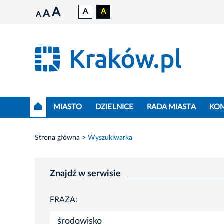
A
A
A
A
A
MIASTO
DZIELNICE
RADA MIASTA
KO
Strona główna
Wyszukiwarka
Znajdź w serwisie
FRAZA: