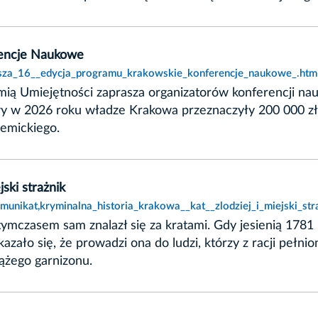
rencje Naukowe
rusza_16__edycja_programu_krakowskie_konferencje_naukowe_.htm
ą Umiejętności zaprasza organizatorów konferencji nau
wy w 2026 roku władze Krakowa przeznaczyły 200 000 zł 
emickiego.
jski strażnik
unikat,kryminalna_historia_krakowa__kat__zlodziej_i_miejski_str
ymczasem sam znalazł się za kratami. Gdy jesienią 1781
zało się, że prowadzi ona do ludzi, którzy z racji pełnio
rążego garnizonu.