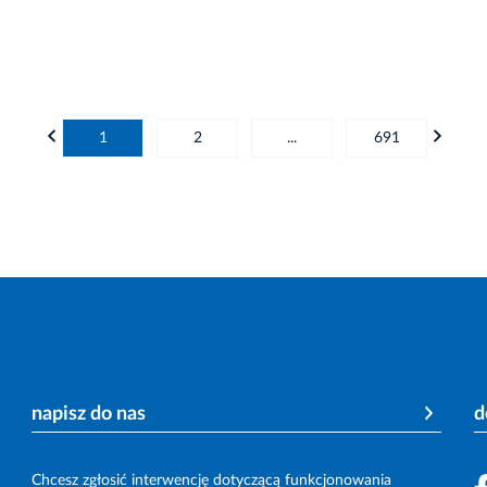
1
2
...
691
napisz do nas
d
Chcesz zgłosić interwencję dotyczącą funkcjonowania