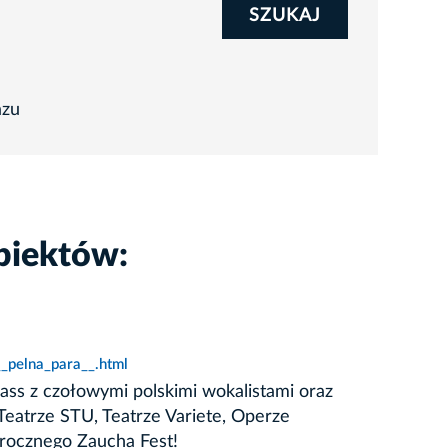
SZUKAJ
azu
biektów:
_pelna_para__.html
ss z czołowymi polskimi wokalistami oraz
Teatrze STU, Teatrze Variete, Operze
orocznego Zaucha Fest!