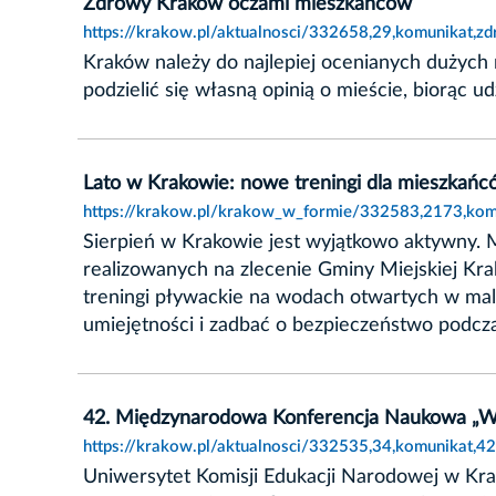
Zdrowy Kraków oczami mieszkańców
https://krakow.pl/aktualnosci/332658,29,komunikat,
Kraków należy do najlepiej ocenianych dużych
podzielić się własną opinią o mieście, biorąc u
Lato w Krakowie: nowe treningi dla mieszkań
https://krakow.pl/krakow_w_formie/332583,2173,kom
Sierpień w Krakowie jest wyjątkowo aktywny.
realizowanych na zlecenie Gminy Miejskiej Kra
treningi pływackie na wodach otwartych w ma
umiejętności i zadbać o bezpieczeństwo podcz
42. Międzynarodowa Konferencja Naukowa „Ws
https://krakow.pl/aktualnosci/332535,34,komunikat,
Uniwersytet Komisji Edukacji Narodowej w Krak