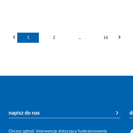
1
2
...
16
napisz do nas
d
Chcesz zgłosić interwencję dotyczącą funkcjonowania