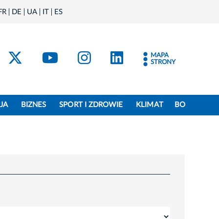
FR
DE
UA
IT
ES
acebook
Kraków - X
Kraków - YouTube
Kraków - Instagram
Kraków - Linke
MAPA
STRONY
JA
BIZNES
SPORT I ZDROWIE
KLIMAT
BO