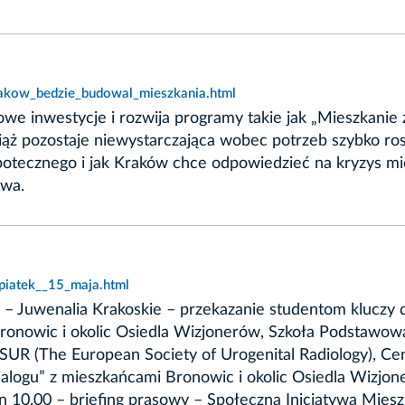
rakow_bedzie_budowal_mieszkania.html
we inwestycje i rozwija programy takie jak „Mieszkanie
ąż pozostaje niewystarczająca wobec potrzeb szybko ros
ipotecznego i jak Kraków chce odpowiedzieć na kryzys 
twa.
piatek__15_maja.html
 – Juwenalia Krakoskie – przekazanie studentom kluczy 
ronowic i okolic Osiedla Wizjonerów, Szkoła Podstawowa
ESUR (The European Society of Urogenital Radiology), C
ialogu” z mieszkańcami Bronowic i okolic Osiedla Wizjo
 10.00 – briefing prasowy – Społeczna Inicjatywa Mie