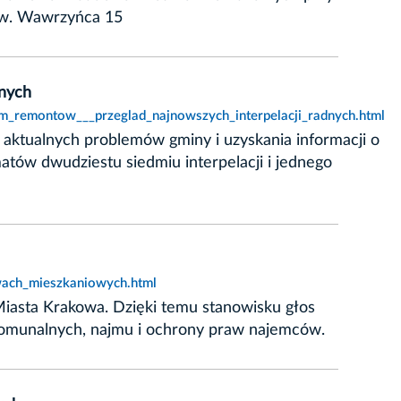
 Św. Wawrzyńca 15
dnych
am_remontow___przeglad_najnowszych_interpelacji_radnych.html
e aktualnych problemów gminy i uzyskania informacji o
atów dwudziestu siedmiu interpelacji i jednego
wach_mieszkaniowych.html
iasta Krakowa. Dzięki temu stanowisku głos
 komunalnych, najmu i ochrony praw najemców.