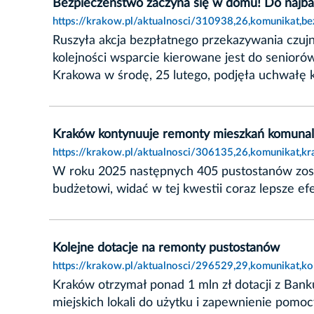
Bezpieczeństwo zaczyna się w domu! Do najbard
https://krakow.pl/aktualnosci/310938,26,komunikat,b
Ruszyła akcja bezpłatnego przekazywania czujn
kolejności wsparcie kierowane jest do senioró
Krakowa w środę, 25 lutego, podjęła uchwałę 
Kraków kontynuuje remonty mieszkań komuna
https://krakow.pl/aktualnosci/306135,26,komunikat,
W roku 2025 następnych 405 pustostanów zos
budżetowi, widać w tej kwestii coraz lepsze efe
Kolejne dotacje na remonty pustostanów
https://krakow.pl/aktualnosci/296529,29,komunikat,k
Kraków otrzymał ponad 1 mln zł dotacji z Ba
miejskich lokali do użytku i zapewnienie pom