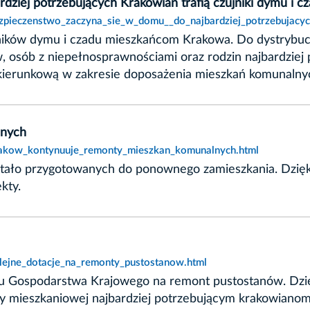
ziej potrzebujących Krakowian trafią czujniki dymu i c
ezpieczenstwo_zaczyna_sie_w_domu__do_najbardziej_potrzebujacyc
ików dymu i czadu mieszkańcom Krakowa. Do dystrybucji 
w, osób z niepełnosprawnościami oraz rodzin najbardzie
kierunkową w zakresie doposażenia mieszkań komunalnyc
lnych
krakow_kontynuuje_remonty_mieszkan_komunalnych.html
tało przygotowanych do ponownego zamieszkania. Dzię
kty.
olejne_dotacje_na_remonty_pustostanow.html
nku Gospodarstwa Krajowego na remont pustostanów. Dzi
ocy mieszkaniowej najbardziej potrzebującym krakowian