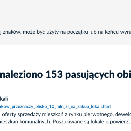
ej znaków, może być użyty na początku lub na końcu wyr
naleziono 153 pasujących ob
kali
rakow_przeznaczy_blisko_10_mln_zl_na_zakup_lokali.html
ać oferty sprzedaży mieszkań z rynku pierwotnego, dewel
mieszkań komunalnych. Poszukiwane są lokale o powierzc