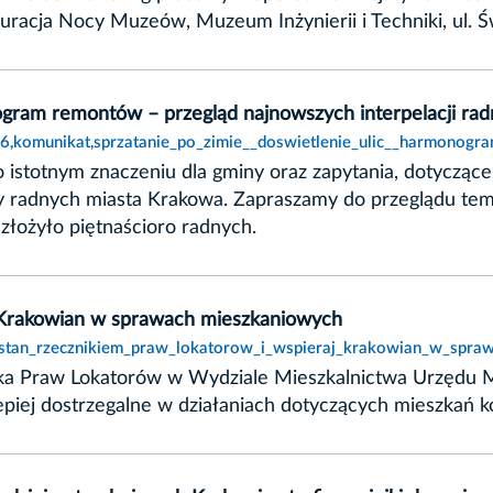
guracja Nocy Muzeów, Muzeum Inżynierii i Techniki, ul.
nogram remontów – przegląd najnowszych interpelacji ra
086,komunikat,sprzatanie_po_zimie__doswietlenie_ulic__harmonogr
o istotnym znaczeniu dla gminy oraz zapytania, dotycząc
acy radnych miasta Krakowa. Zapraszamy do przeglądu tem
złożyło piętnaścioro radnych.
j Krakowian w sprawach mieszkaniowych
zostan_rzecznikiem_praw_lokatorow_i_wspieraj_krakowian_w_spra
ika Praw Lokatorów w Wydziale Mieszkalnictwa Urzędu M
lepiej dostrzegalne w działaniach dotyczących mieszkań