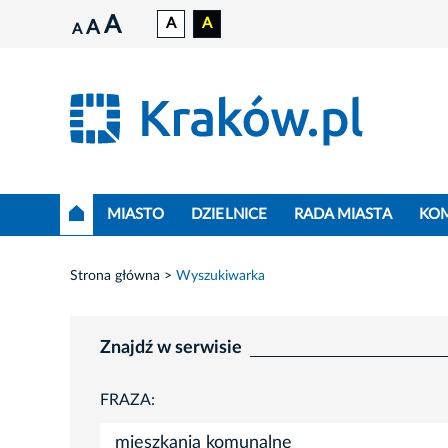
A
A
A
A
A
MIASTO
DZIELNICE
RADA MIASTA
KO
Strona główna
Wyszukiwarka
Znajdź w serwisie
FRAZA: