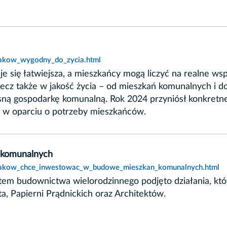
krakow_wygodny_do_zycia.html
je się łatwiejsza, a mieszkańcy mogą liczyć na realne w
y, lecz także w jakość życia – od mieszkań komunalnych i 
ą gospodarkę komunalną. Rok 2024 przyniósł konkretne d
 w oparciu o potrzeby mieszkańców.
 komunalnych
,krakow_chce_inwestowac_w_budowe_mieszkan_komunalnych.html
tem budownictwa wielorodzinnego podjęto działania, kt
ta, Papierni Prądnickich oraz Architektów.