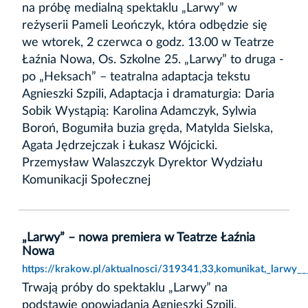
na próbę medialną spektaklu „Larwy” w
reżyserii Pameli Leończyk, która odbędzie się
we wtorek, 2 czerwca o godz. 13.00 w Teatrze
Łaźnia Nowa, Os. Szkolne 25. „Larwy” to druga -
po „Heksach” – teatralna adaptacja tekstu
Agnieszki Szpili, Adaptacja i dramaturgia: Daria
Sobik Wystąpią: Karolina Adamczyk, Sylwia
Boroń, Bogumiła buzia gręda, Matylda Sielska,
Agata Jędrzejczak i Łukasz Wójcicki.
Przemysław Walaszczyk Dyrektor Wydziału
Komunikacji Społecznej
„Larwy” – nowa premiera w Teatrze Łaźnia
Nowa
https://krakow.pl/aktualnosci/319341,33,komunikat,_larwy_
Trwają próby do spektaklu „Larwy” na
podstawie opowiadania Agnieszki Szpili.