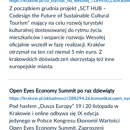
https://krakow.pl/co_slychac_na_wesolej_/289450,2304,kom
Z początkiem grudnia projekt „SCT HUB –
Codesign the Future of Sustainable Cultural
Tourism” mający na celu rozwój turystyki
kulturalnej dostosowanej do rytmu życia
mieszkańców i wsparcie rozwoju Wesołej
oficjalnie wszedł w fazę realizacji. Kraków
otrzymał na ten cel niemal 5 mln euro. Z
krakowskich doświadczeń skorzystają też inne
europejskie miasta.
Open Eyes Economy Summit po raz dziewiąty
https://krakow.pl/aktualnosci/288294,26,komunikat,open_e
Pod hasłem „Dusza Europy” 19 i 20 listopada w
Krakowie i online odbywa się IX edycja
jedynego w Polsce Kongresu Ekonomii Wartości
Open Eyes Economy Summit. Zaproszeni