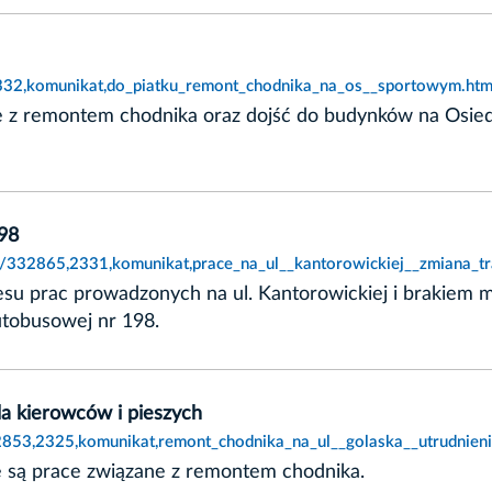
2332,komunikat,do_piatku_remont_chodnika_na_os__sportowym.htm
ne z remontem chodnika oraz dojść do budynków na Osie
198
ie/332865,2331,komunikat,prace_na_ul__kantorowickiej__zmiana_tra
su prac prowadzonych na ul. Kantorowickiej i brakiem mo
utobusowej nr 198.
la kierowców i pieszych
32853,2325,komunikat,remont_chodnika_na_ul__golaska__utrudnien
e są prace związane z remontem chodnika.