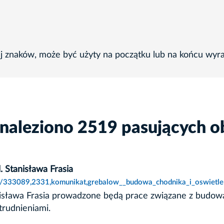
ej znaków, może być użyty na początku lub na końcu wyr
znaleziono 2519 pasujących o
. Stanisława Frasia
ie/333089,2331,komunikat,grebalow__budowa_chodnika_i_oswietlen
anisława Frasia prowadzone będą prace związane z budową
trudnieniami.