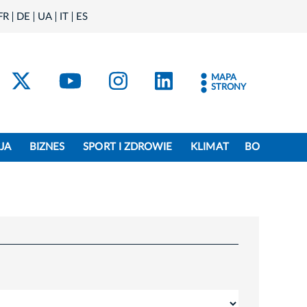
FR
DE
UA
IT
ES
acebook
Kraków - X
Kraków - YouTube
Kraków - Instagram
Kraków - Linke
MAPA
STRONY
JA
BIZNES
SPORT I ZDROWIE
KLIMAT
BO