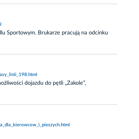
l
dlu Sportowym. Brukarze pracują na odcinku
sy_linii_198.html
żliwości dojazdu do pętli „Zakole”,
ia_dla_kierowcow_i_pieszych.html