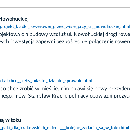
 Nowohuckiej
,projekt_kladki_rowerowej_przez_wisle_przy_ul__nowohuckiej.html
jektową dla budowy wzdłuż ul. Nowohuckiej drogi rower
h inwestycja zapewni bezpośrednie połączenie rowero
kat,chce__zeby_miasto_dzialalo_sprawnie.html
co chce zrobić w mieście, nim pojawi się nowy prezyden
ego, mówi Stanisław Kracik, pełniący obowiązki prezy
 są w toku
,_pakt_dla_krakowskich_osiedli___kolejne_zadania_sa_w_toku.html