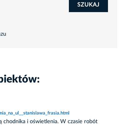
SZUKAJ
azu
biektów:
ia_na_ul__stanislawa_frasia.html
 chodnika i oświetlenia. W czasie robót