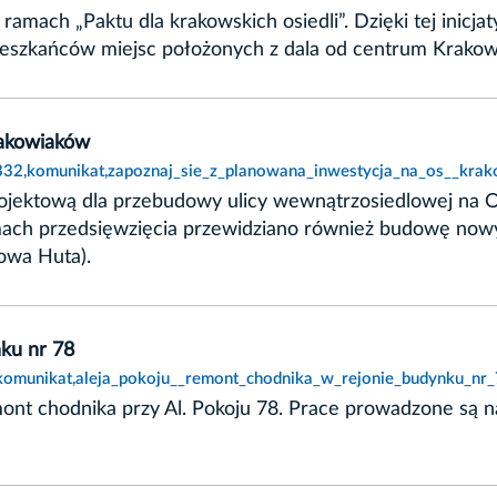
mach „Paktu dla krakowskich osiedli”. Dzięki tej inicja
ieszkańców miejsc położonych z dala od centrum Krakow
rakowiaków
2332,komunikat,zapoznaj_sie_z_planowana_inwestycja_na_os__kra
jektową dla przebudowy ulicy wewnątrzosiedlowej na Os
amach przedsięwzięcia przewidziano również budowę now
Nowa Huta).
nku nr 78
,komunikat,aleja_pokoju__remont_chodnika_w_rejonie_budynku_nr_
remont chodnika przy Al. Pokoju 78. Prace prowadzone s