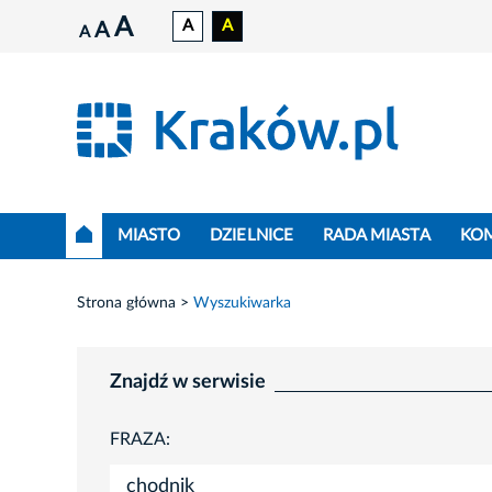
A
A
A
A
A
MIASTO
DZIELNICE
RADA MIASTA
KO
Strona główna
Wyszukiwarka
Znajdź w serwisie
FRAZA: