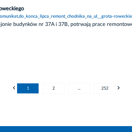
Roweckiego
,komunikat,do_konca_lipca_remont_chodnika_na_ul__grota-rowecki
rejonie budynków nr 37A i 37B, potrwają prace remontow
1
2
...
252