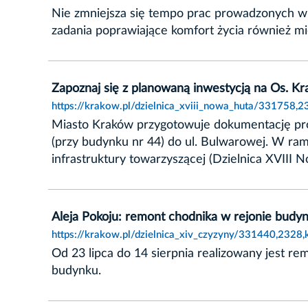
Nie zmniejsza się tempo prac prowadzonych w ra
zadania poprawiające komfort życia również m
Zapoznaj się z planowaną inwestycją na Os. K
https://krakow.pl/dzielnica_xviii_nowa_huta/331758,
Miasto Kraków przygotowuje dokumentację pro
(przy budynku nr 44) do ul. Bulwarowej. W r
infrastruktury towarzyszącej (Dzielnica XVIII 
Aleja Pokoju: remont chodnika w rejonie budy
https://krakow.pl/dzielnica_xiv_czyzyny/331440,2328
Od 23 lipca do 14 sierpnia realizowany jest 
budynku.