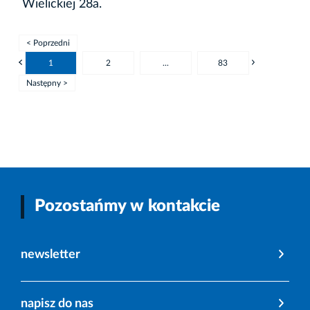
Wielickiej 28a.
< Poprzedni
1
2
...
83
Następny >
Pozostańmy w kontakcie
newsletter
napisz do nas