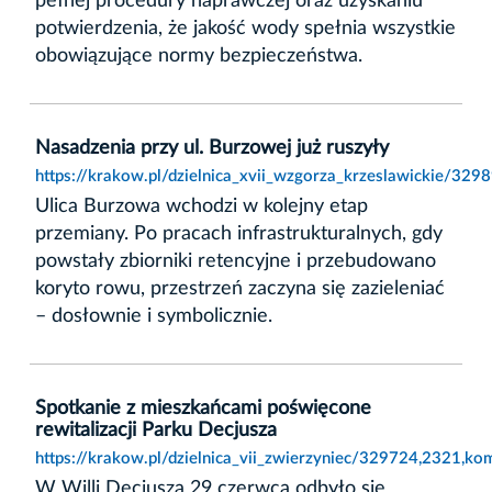
pełnej procedury naprawczej oraz uzyskaniu
potwierdzenia, że jakość wody spełnia wszystkie
obowiązujące normy bezpieczeństwa.
Nasadzenia przy ul. Burzowej już ruszyły
https://krakow.pl/dzielnica_xvii_wzgorza_krzeslawickie/329
Ulica Burzowa wchodzi w kolejny etap
przemiany. Po pracach infrastrukturalnych, gdy
powstały zbiorniki retencyjne i przebudowano
koryto rowu, przestrzeń zaczyna się zazieleniać
– dosłownie i symbolicznie.
Spotkanie z mieszkańcami poświęcone
rewitalizacji Parku Decjusza
https://krakow.pl/dzielnica_vii_zwierzyniec/329724,2321,ko
W Willi Decjusza 29 czerwca odbyło się